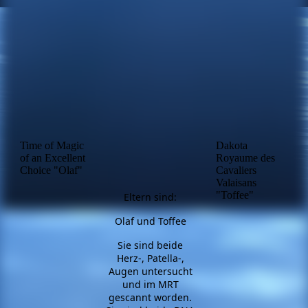
Time of Magic
Dakota
of an Excellent
Royaume des
Choice "Olaf"
Cavaliers
Valaisans
"Toffee"
Eltern sind:
Olaf und Toffee
Sie sind beide
Herz-, Patella-,
Augen untersucht
und im MRT
gescannt worden.