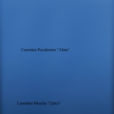
Casenitos Pocahontas "Alma"
Casenitos Pikachu "Chico"