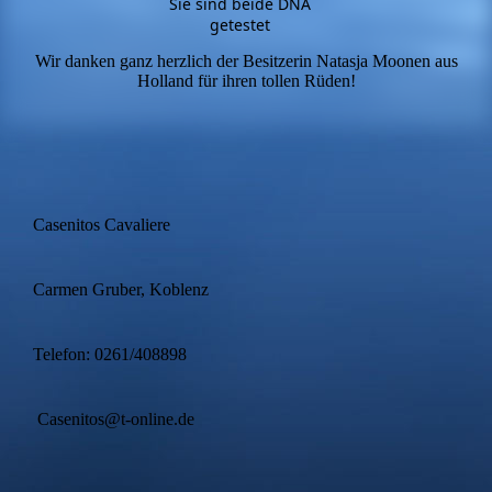
Sie sind beide DNA
getestet
Wir danken ganz herzlich der Besitzerin Natasja Moonen aus
Holland für ihren tollen Rüden!
Casenitos Cavaliere
Carmen Gruber, Koblenz
Telefon: 0261/408898
Casenitos@t-online.de