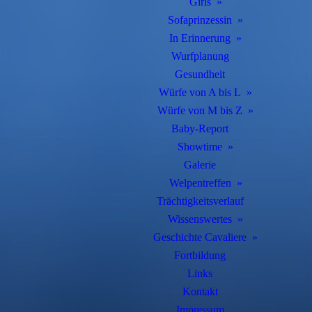
Girls
Sofaprinzessin
In Erinnerung
Wurfplanung
Gesundheit
Würfe von A bis L
Würfe von M bis Z
Baby-Report
Showtime
Galerie
Welpentreffen
Trächtigkeitsverlauf
Wissenswertes
Geschichte Cavaliere
Fortbildung
Links
Kontakt
Impressum